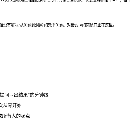
品线/区域拆解→做同比环比→定位异常→写结论。这套流程他做了三年，每个
，但没有解决"从问题到洞察"的效率问题。对话式BI的突破口正在这里。
"提问→出结果"的分钟级
次从零开始
变成所有人的起点