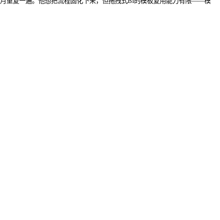
月重复一遍。他想把流程固化下来，但拖拽式BI的模板复用能力有限——模