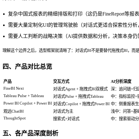
复杂中国式报表的精细排版和打印（这仍是FineReport等
需要大量定制化UI的管理驾驶舱（对话式更适合探索性分
需要人工判断的战略决策（AI提供数据和分析，决策本身仍
理解这个边界之后，选型框架就清晰了：对话式BI不是要替代拖拽式BI，而
四、产品对比总览
产品
交互方式
AI分析深度
FineBI Next
对话式Agent + 拖拽式BI双模式
深：追问链+归
Tableau Pulse + Tableau
对话式Pulse + 拖拽式Tableau
中：指标监控+
Power BI Copilot + Power BI
对话式Copilot + 拖拽式Power BI
中：侧重报表生
观远ChatBI
对话式为主
浅中：问答+基
ThoughtSpot
搜索式+对话式
中：搜索驱动分
五、各产品深度剖析