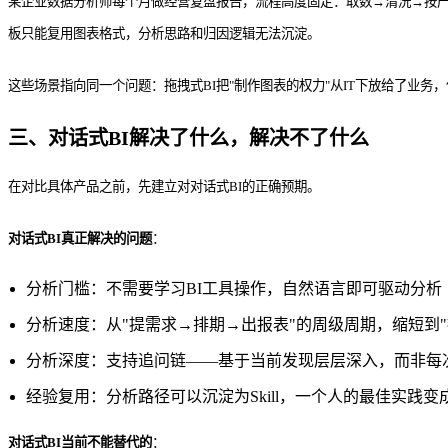
某企业数据分析师每个月做经营复盘报告，流程高度固定：取数→清洗→按产
板只能复用图表格式，分析思路和归因逻辑无法沉淀。
这些场景指向同一个问题：拖拽式BI把"制作图表的权力"从IT下放给了业务
三、对话式BI解决了什么，解决不了什么
在对比具体产品之前，先建立对对话式BI的正确预期。
对话式BI真正解决的问题
：
分析门槛：不需要学习BI工具操作，自然语言即可驱动分析
分析速度：从"提需求→排期→出报表"的周级周期，缩短到
分析深度：支持追问链——基于当前发现层层深入，而非每
经验复用：分析路径可以沉淀为Skill，一个人的最佳实践
对话式BI当前不能替代的
：