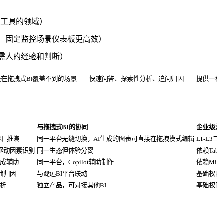
报表工具的领域）
析，固定监控场景仪表板更高效）
需人的经验和判断）
是在拖拽式BI覆盖不到的场景——快速问答、探索性分析、追问归因——提供
与拖拽式BI的协同
企业级
因+推演
同一平台无缝切换，AI生成的图表可直接在拖拽模式编辑
L1-
驱动因素识别
同一生态但体验分离
依赖Ta
成辅助
同一平台，Copilot辅助制作
依赖Mic
础归因
与观远BI平台联动
基础权
析
独立产品，可对接其他BI
基础权