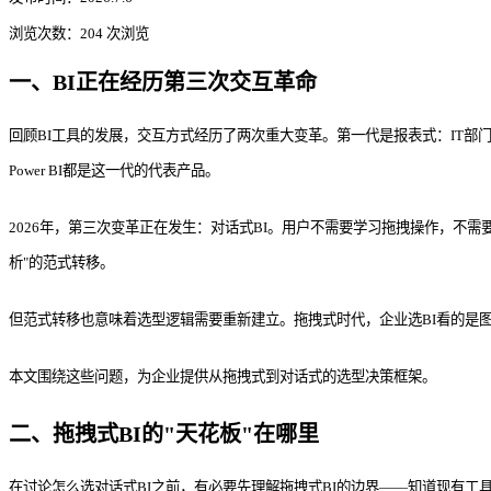
浏览次数：204 次浏览
一、BI正在经历第三次交互革命
回顾BI工具的发展，交互方式经历了两次重大变革。第一代是报表式：IT部门写
Power BI都是这一代的代表产品。
2026年，第三次变革正在发生：对话式BI。用户不需要学习拖拽操作，不需
析"的范式转移。
但范式转移也意味着选型逻辑需要重新建立。拖拽式时代，企业选BI看的是
本文围绕这些问题，为企业提供从拖拽式到对话式的选型决策框架。
二、拖拽式BI的"天花板"在哪里
在讨论怎么选对话式BI之前，有必要先理解拖拽式BI的边界——知道现有工