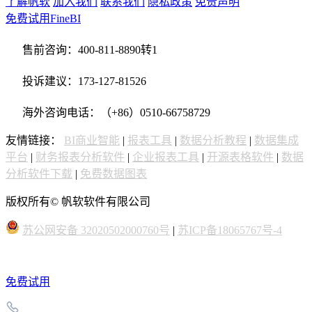
了解帆软
加入我们
联系我们
隐私政策
免责声明
免费试用FineBI
售前咨询：400-811-8890转1
投诉建议：173-127-81526
海外咨询电话：（+86）0510-66758729
友情链接：
BI商业智能
|
报表工具
|
数据分析教程
|
数据集成
平台
|
财务报表分析软件
|
企业报表工具
|
开源表格软件
|
数据
分析软件下载
|
免费数据图表
版权所有© 帆软软件有限公司
苏公网安备 32020502000760号
|
苏ICP备18065767号-4
免费试用