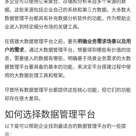
多企业可以使用它来聚合、存储和分析来自多
个
来源
的数
据
。这些来源
包括
企业自己的
系
统和第三方
数据。
大多
数
大
数据管理
平台都具有补充
数据
分析软件
的
功能，作为帮助企
业
进入到特定细分市场
的
关键
工具
。
在搭建大数据管理平台之前，要先
明确业务需求场景以及用
户的需求
，通过大数据管理平台，想要得到哪些有价值的信
息，需要接入的数据有哪些，明确基于场景业务需求的大数
据管理平台要具备的基本的功能，来决定平台搭建过程中使
用的大数据处理工具和框架。
尽管所有
数据管理平台
都提供这些核心功能
，
但它们
的
功能
却存在很大差异
。
如何选择数据管理平台
以下是可以帮助企业找到最适合的数据管理平台的一些提
示：