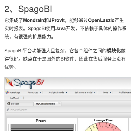
2、SpagoBI
它集成了
Mondrain
和
JProvit
，能够通过
OpenLaszlo
产生
实时报表。SpagoBI使用
Java
开发，不依赖于具体的操作系
统，有很强的扩展能力。
SpagoBI平台功能强大且复杂，它各个组件之间的
模块化
做
得很好。缺点在于是国外的BI软件，因此在售后服务上没有
优势。