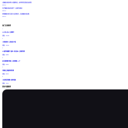
大数据分析技术的3大重要特点，如何利用它提高企业经营
2019.12
生产数据分析如何进行？3大操作关键点
2019.12
经营数据分析方法的4大应用技巧，企业数据分析必备
2019.12
热门文章推荐
1
2023年10大BI工具排行
浏览：103249
2
5大知名的BI工具对比介绍
浏览：101641
3
BI软件有哪些？给你一份主流BI工具排行榜
浏览：84099
4
这几款免费/开源BI工具完爆Excel？
浏览：83830
5
可视化工具软件排行榜
浏览：82018
6
5大好用又免费BI软件系统
浏览：78336
更多专题推荐