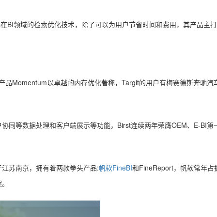
展其在BI领域的检索优化技术，除了可以为用户节省时间和费用，其产品
。
产品Momentum以卓越的内存优化著称，Targit的用户有梅赛德斯奔驰
户协同等数据处理和客户端展示等功能，Birst连续两年荣膺OEM、E-B
江苏南京，拥有着两款拳头产品:
帆软FineBI
和FineReport，帆软
案。