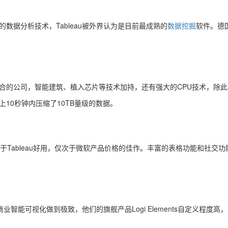
家的数据分析技术，Tableau被外界认为是目前最成熟的
数据挖掘
软件。德国
相结合的公司，智能建筑、植入芯片等技术加持，还有强大的CPU技术，
上10秒钟内压缩了10TB量级的数据。
于Tableau好用，仅次于微软产品价格的佳作。丰富的表格功能和社交
s将商业智能可视化做到极致，他们的旗舰产品Logi Elements自定义程度