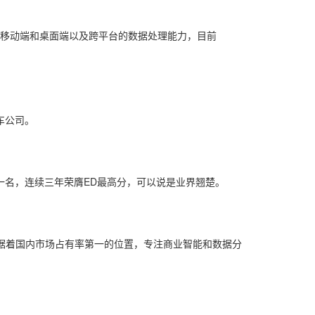
主打移动端和桌面端以及跨平台的数据处理能力，目前
汽车公司。
I第一名，连续三年荣膺ED最高分，可以说是业界翘楚。
常年占据着国内市场占有率第一的位置，专注商业智能和数据分