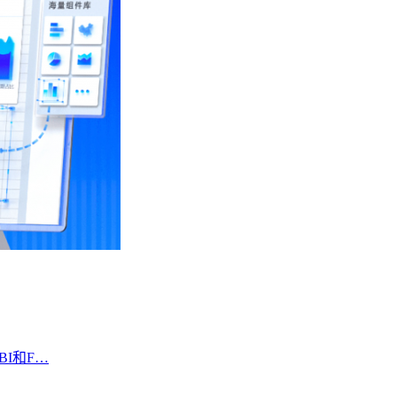
BI和F…