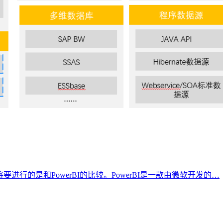
下面将要进行的是和PowerBI的比较。PowerBI是一款由微软开发的…