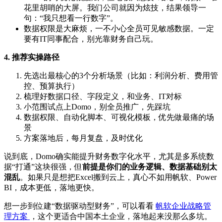
花里胡哨的大屏。我们公司就因为炫技，结果领导一
句：“我只想看一行数字”。
数据权限是大麻烦，一不小心全员可见敏感数据。一定
要有IT同事配合，别光靠财务自己玩。
4. 推荐实操路径
先选出最核心的3个分析场景（比如：利润分析、费用管
控、预算执行）
梳理好数据口径、字段定义，和业务、IT对标
小范围试点上Domo，别全员推广，先踩坑
数据权限、自动化脚本、可视化模板，优先做最痛的场
景
方案落地后，每月复盘，及时优化
说到底，Domo确实能提升财务数字化水平，尤其是多系统数
据“打通”这块很强，但
前提是你们的业务逻辑、数据基础别太
混乱
。如果只是想把Excel搬到云上，真心不如用帆软、Power
BI，成本更低，落地更快。
想一步到位建“数据驱动型财务”，可以看看
帆软企业战略管
理方案
，这个更适合中国本土企业，落地起来没那么多坑。