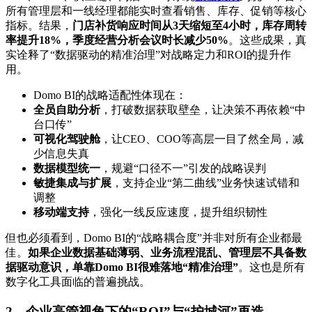
所有管理层和一线经理都能实时查看销售、库存、促销等核心
指标。结果，
门店补货响应时间从3天缩短至4小时，库存周转
率提升18%，季度经营分析会议时长减少50%
。这些成果，真
实诠释了“数据驱动的精准治理”对战略定力和ROI的提升作
用。
Domo BI的战略适配性体现在：
全员自助分析
，打破数据获取壁垒，让决策不再依赖“中
台口传”
可视化驾驶舱
，让CEO、COO等高层一目了然全局，减
少信息失真
数据模型统一
，规避“口径不一”引发的战略误判
敏捷集成与扩展
，支持企业“第二曲线”业务快速试错和
调整
移动端支持
，强化一线反应速度，提升组织韧性
但也必须看到，Domo BI的“战略耦合度”并非对所有企业都最
佳。
如果企业数据基础薄弱、业务流程混乱、管理层不具备数
据驱动意识，单靠Domo BI很难落地“精准治理”
。这也是所有
数字化工具面临的普遍挑战。
2、企业高管视角下的“ROI”与“护城河”再造