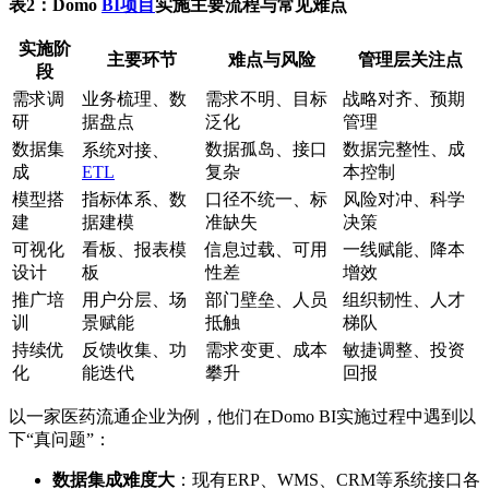
表2：Domo
BI项目
实施主要流程与常见难点
实施阶
主要环节
难点与风险
管理层关注点
段
需求调
业务梳理、数
需求不明、目标
战略对齐、预期
研
据盘点
泛化
管理
数据集
数据孤岛、接口
数据完整性、成
系统对接、
成
ETL
复杂
本控制
模型搭
指标体系、数
口径不统一、标
风险对冲、科学
建
据建模
准缺失
决策
可视化
看板、报表模
信息过载、可用
一线赋能、降本
设计
板
性差
增效
推广培
用户分层、场
部门壁垒、人员
组织韧性、人才
训
景赋能
抵触
梯队
持续优
反馈收集、功
需求变更、成本
敏捷调整、投资
化
能迭代
攀升
回报
以一家医药流通企业为例，他们在Domo BI实施过程中遇到以
下“真问题”：
数据集成难度大
：现有ERP、WMS、CRM等系统接口各