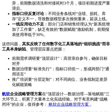
异，前期数据清洗和对接耗时3个月，项目初期进度严重
滞后。
指标口径反复讨论
：不同业务条线对“业绩、损耗、库
存”定义不一，导致数据模型多次推倒重来，延误上线。
一线应用动力不足
：部分门店和销售经理认为“新系统增
加了工作量”，缺乏有效的“数据赋能”激励机制，前期报
表使用率低于30%。
这些问题，
其实反映了任何数字化工具落地的“组织挑战”而非
工具本身缺陷
。管理层应重点把握：
前期需求调研要“顶层设计”：高管亲自参与，确保目标
对齐
数据治理要“标准先行”：指标口径统一，形成跨部门“通
用语言”
推广培训要“分层定制”：对不同岗位、业务线制定差异
化赋能策略
帆软
企业战略管理方案
在“顶层设计—数据治理—落地赋能”三
大环节上，积累了大量本土化实战经验。对于有意构建“战略
闭环”的企业，值得参考：
帆软企业战略管理方案
。