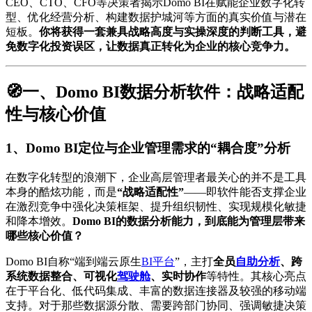
CEO、CTO、CFO等决策者揭示Domo BI在赋能企业数字化转
型、优化经营分析、构建数据护城河等方面的真实价值与潜在
短板。
你将获得一套兼具战略高度与实操深度的判断工具，避
免数字化投资误区，让数据真正转化为企业的核心竞争力。
🧭一、Domo BI数据分析软件：战略适配
性与核心价值
1、Domo BI定位与企业管理需求的“耦合度”分析
在数字化转型的浪潮下，企业高层管理者最关心的并不是工具
本身的酷炫功能，而是
“战略适配性”
——即软件能否支撑企业
在激烈竞争中强化决策框架、提升组织韧性、实现规模化敏捷
和降本增效。
Domo BI的数据分析能力，到底能为管理层带来
哪些核心价值？
Domo BI自称“端到端云原生
BI平台
”，主打
全员
自助分析
、跨
系统数据整合、可视化
驾驶舱
、实时协作
等特性。其核心亮点
在于平台化、低代码集成、丰富的数据连接器及较强的移动端
支持。对于那些数据源分散、需要跨部门协同、强调敏捷决策