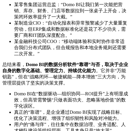
某零售集团运营总监：“Domo BI让我们第一次能把营
销、库存、财务、门店等数据拉到一张桌子上开会，决
策闭环效率提升了一大截。”
某制造业CIO：“自动化报表和异常预警减少了大量重复
劳动，但ERP集成和数据标准化还是花了不少功夫，需
要厂商和IT团队深度配合。”
某金融科技公司COO：“移动端体验和实时协作非常适
合我们分布式团队，但合规报告和本地业务规则还需要
二次开发。”
总结来看，
Domo BI的数据分析软件“靠谱”与否，取决于企业
自身的数字化基础、管理定力、持续优化能力
。它并非“万能
钥匙”，但在“战略闭环—敏捷赋能—降本增效”三大方向，为
管理层提供了坚实的决策支撑。
Domo BI在“数据驱动—组织协同—ROI提升”上有明显成
效，但高管需警惕“只做表面功夫、忽略落地价值”的数
字化误区。
真正的“靠谱”，是企业通过Domo BI实现了战略目标、
优化了决策流程、增强了组织韧性和风险对冲能力。
用户的“痛与痒”，往往集中在数据治理、业务适配、人
才梯队建设等组织层面，工具本身只是“放大器”。