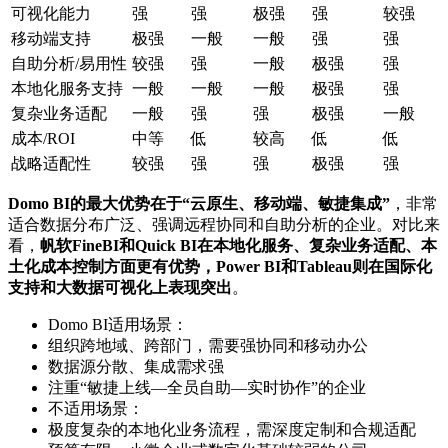
可视化能力
强
强
极强
强
较强
移动端支持
极强
一般
一般
强
强
自助分析/易用性
较强
强
一般
极强
强
本地化服务支持
一般
一般
一般
极强
强
复杂业务适配
一般
强
强
极强
一般
成本/ROI
中等
低
较高
低
低
战略适配性
较强
强
强
极强
强
Domo BI的最大优势在于“云原生、移动端、敏捷集成”
，非常
适合数据分布广泛、强调远程协同和自助分析的企业。对比来
看，
帆软FineBI和Quick BI在本地化服务、复杂业务适配、本
土化成本控制方面更有优势，Power BI和Tableau则在国际化
支持和大数据可视化上表现突出
。
Domo BI适用场景：
组织跨地域、跨部门，需要强协同和移动办公
数据源分散、集成需求强
注重“敏捷上线—全员自助—实时协作”的企业
不适用场景：
极度复杂的本地化业务流程，需深度定制和合规适配