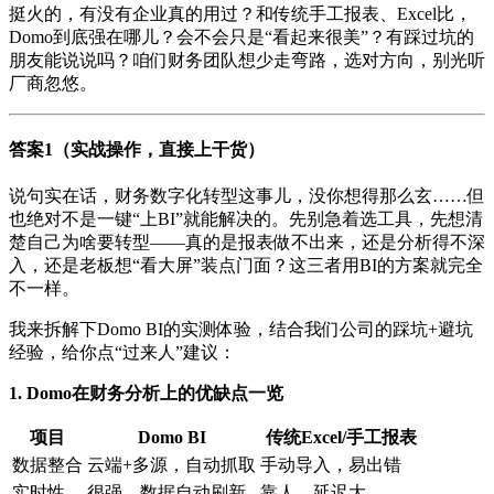
挺火的，有没有企业真的用过？和传统手工报表、Excel比，
Domo到底强在哪儿？会不会只是“看起来很美”？有踩过坑的
朋友能说说吗？咱们财务团队想少走弯路，选对方向，别光听
厂商忽悠。
答案1（实战操作，直接上干货）
说句实在话，财务数字化转型这事儿，没你想得那么玄……但
也绝对不是一键“上BI”就能解决的。先别急着选工具，先想清
楚自己为啥要转型——真的是报表做不出来，还是分析得不深
入，还是老板想“看大屏”装点门面？这三者用BI的方案就完全
不一样。
我来拆解下Domo BI的实测体验，结合我们公司的踩坑+避坑
经验，给你点“过来人”建议：
1. Domo在财务分析上的优缺点一览
项目
Domo BI
传统Excel/手工报表
数据整合
云端+多源，自动抓取
手动导入，易出错
实时性
很强，数据自动刷新
靠人，延迟大