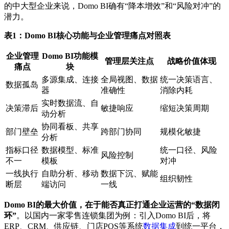
的中大型企业来说，Domo BI确有“降本增效”和“风险对冲”的
潜力。
表1：Domo BI核心功能与企业管理痛点对照表
企业管理
Domo BI功能模
管理层关注点
战略价值体现
痛点
块
多源集成、连接
全局视图、数据
统一决策语言、
数据孤岛
器
准确性
消除内耗
实时数据流、自
决策滞后
敏捷响应
缩短决策周期
动分析
协同看板、共享
部门壁垒
跨部门协同
规模化敏捷
分析
指标口径
数据模型、标准
统一口径、风险
风险控制
不一
模板
对冲
一线执行
自助分析、移动
数据下沉、赋能
组织韧性
断层
端访问
一线
Domo BI的最大价值，在于能否真正打通企业运营的“数据闭
环”
。以国内一家零售连锁集团为例：引入Domo BI后，将
ERP、CRM、供应链、门店POS等系统
数据集成
到统一平台，