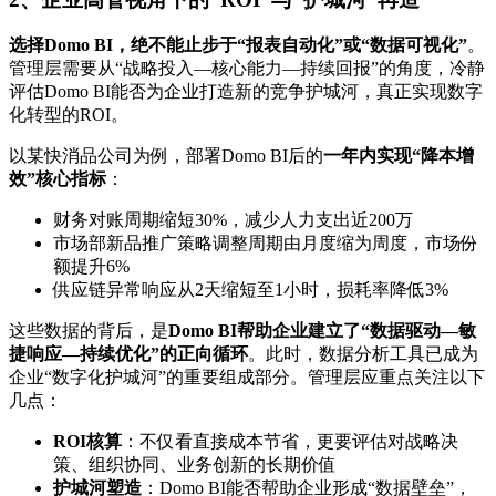
选择Domo BI，绝不能止步于“报表自动化”或“数据可视化”
。
管理层需要从“战略投入—核心能力—持续回报”的角度，冷静
评估Domo BI能否为企业打造新的竞争护城河，真正实现数字
化转型的ROI。
以某快消品公司为例，部署Domo BI后的
一年内实现“降本增
效”核心指标
：
财务对账周期缩短30%，减少人力支出近200万
市场部新品推广策略调整周期由月度缩为周度，市场份
额提升6%
供应链异常响应从2天缩短至1小时，损耗率降低3%
这些数据的背后，是
Domo BI帮助企业建立了“数据驱动—敏
捷响应—持续优化”的正向循环
。此时，数据分析工具已成为
企业“数字化护城河”的重要组成部分。管理层应重点关注以下
几点：
ROI核算
：不仅看直接成本节省，更要评估对战略决
策、组织协同、业务创新的长期价值
护城河塑造
：Domo BI能否帮助企业形成“数据壁垒”，