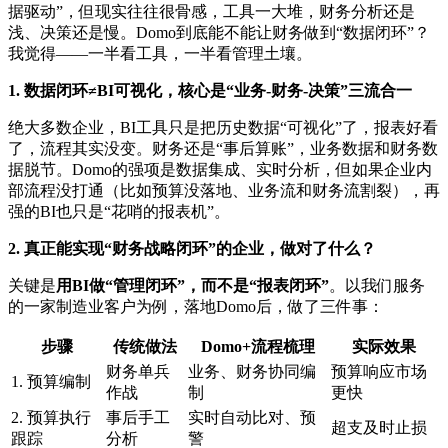
据驱动”，但现实往往很骨感，工具一大堆，财务分析还是
浅、决策还是慢。Domo到底能不能让财务做到“数据闭环”？
我觉得——一半看工具，一半看管理土壤。
1. 数据闭环≠BI可视化，核心是“业务-财务-决策”三流合一
绝大多数企业，BI工具只是把历史数据“可视化”了，报表好看
了，流程其实没变。财务还是“事后算账”，业务数据和财务数
据脱节。Domo的强项是数据集成、实时分析，但如果企业内
部流程没打通（比如预算没落地、业务流和财务流割裂），再
强的BI也只是“花哨的报表机”。
2. 真正能实现“财务战略闭环”的企业，做对了什么？
关键是
用BI做“管理闭环”，而不是“报表闭环”
。以我们服务
的一家制造业客户为例，落地Domo后，做了三件事：
步骤
传统做法
Domo+流程梳理
实际效果
财务单兵
业务、财务协同编
预算响应市场
1. 预算编制
作战
制
更快
2. 预算执行
事后手工
实时自动比对、预
超支及时止损
跟踪
分析
警