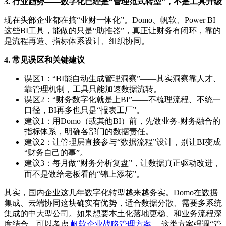
3. 行业趋势——数字化已经是“管理范式转型”，不是工具升级
现在头部企业都在搞“业财一体化”。Domo、帆软、Power BI
这些BI工具，能做的只是“助推器”，真正让财务有闭环，靠的
是流程再造、指标体系设计、组织协同。
4. 常见误区和关键建议
误区1：“BI能自动生成管理洞察”——其实洞察靠人才、
靠管理机制，工具只能加速数据流转。
误区2：“财务数字化就是上BI”——不梳理流程、不统一
口径，BI再多也只是“报表工厂”。
建议1：用Domo（或其他BI）前，先做业务-财务融合的
指标体系，明确各部门的数据责任。
建议2：让管理层直接参与“数据流程”设计，别让BI变成
“财务自己的事”。
建议3：每月做“财务分析复盘”，让数据真正驱动改进，
而不是做给老板看的“锦上添花”。
其实，国内企业这几年数字化转型越来越务实。Domo在数据
集成、云端协同这块确实有优势，适合数据分散、需要多系统
集成的中大型公司。如果想要本土化落地更稳、和业务流程深
度结合，可以考虑
帆软企业战略管理方案
，这类方案强调“管