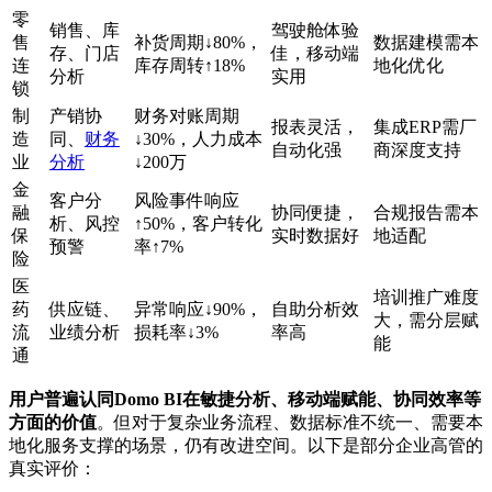
零
销售、库
驾驶舱体验
售
补货周期↓80%，
数据建模需本
存、门店
佳，移动端
连
库存周转↑18%
地化优化
分析
实用
锁
制
产销协
财务对账周期
报表灵活，
集成ERP需厂
造
同、
财务
↓30%，人力成本
自动化强
商深度支持
业
分析
↓200万
金
客户分
风险事件响应
融
协同便捷，
合规报告需本
析、风控
↑50%，客户转化
保
实时数据好
地适配
预警
率↑7%
险
医
培训推广难度
药
供应链、
异常响应↓90%，
自助分析效
大，需分层赋
流
业绩分析
损耗率↓3%
率高
能
通
用户普遍认同Domo BI在敏捷分析、移动端赋能、协同效率等
方面的价值
。但对于复杂业务流程、数据标准不统一、需要本
地化服务支撑的场景，仍有改进空间。以下是部分企业高管的
真实评价：