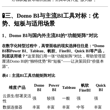
🧪三、Domo BI与主流BI工具对标：优
势、短板与适用场景
1、Domo BI与国内外主流BI的“功能矩阵”对比
在数字化转型过程中，高管面临的现实选择往往是：“Domo
BI和Power BI、Tableau、帆软、FineBI、Quick BI等产品，
到底该用谁？”
这里我们用一张“功能矩阵”对比，帮助管理层
厘清Domo BI的“独特优势”和“短板”——让决策回归“价值本
源”。
表4：主流BI工具功能矩阵对比
Domo
Power
帆软
Quick
维度/产品
Tableau
BI
BI
BI
FineBI
云原生/部署灵活
强
较强
一般
强
强
性
数据连接器
丰富
丰富
丰富
中等
丰富