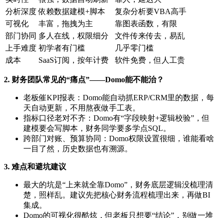
分析深度
依赖数据建模+脚本
复杂分析要VBA高手
可视化
丰富，拖拽为主
靠图表函数，有限
部门协同
多人在线，权限细分
文件传来传去，易乱
上手难度
初学者有门槛
几乎零门槛
成本
SaaS订阅，按年计费
软件免费，但人工贵
2. 财务团队常见的“痛点”——Domo能不能治？
老板催KPI报表：Domo能自动抓ERP/CRM里的数据，每
天自动更新，不用熬夜做手工表。
指标口径老对不齐：Domo有“字段映射+逻辑校验”，但
建模要会写脚本，财务同学要多学点SQL。
跨部门对账、预算协同：Domo权限设置很细，谁能看啥
一目了然，历史数据也有溯源。
3. 难点和避坑建议
最大的坑是“上来就全靠Domo”，财务底层逻辑没梳理清
楚，照样乱。建议先把核心财务流程梳理出来，再做BI
集成。
Domo的可视化很酷炫，但老板只想要“结论”，别做一堆