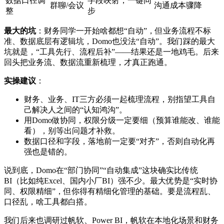
数据口径调
字段映射，一键同
群聊/会议
沟通成本骤降
整
步
最大的坑
：财务同学一开始啥都想“自动”，但业务流程不标
准、数据底层有逻辑坑，Domo也没法“自动”。我们踩的最大
坑就是，“工具先行、流程后补”——结果还是一地鸡毛。后来
回头把业务流、数据流重新梳理，才真正跑通。
实操建议
：
财务、业务、IT三方必须一起梳理流程，别指望工具自
己解决人之间的“认知鸿沟”。
用Domo做协同，权限分级一定要细（预算谁能改、谁能
看），别等出问题才补救。
数据口径和字段，落地前一定要“对齐”，否则自动化再
强也是错的。
说到底，Domo在“部门协同”“自动集成”这块确实比传统
BI（比如纯Excel、国内小厂BI）强不少。最大优势是“实时协
同、权限精细”，但你得有精细化管理的基础。要是流程乱、
口径乱，啥工具都白搭。
我们后来也调研过帆软、Power BI，帆软在本地化场景和财务