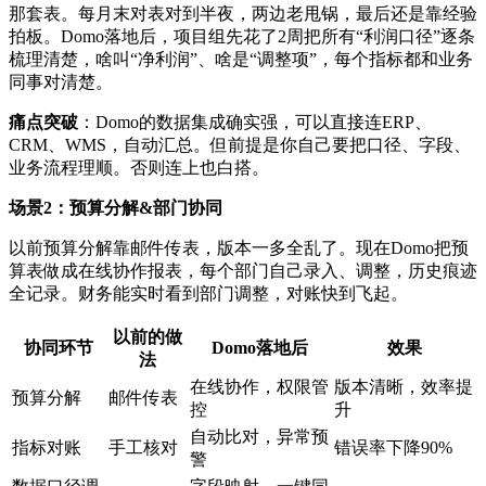
那套表。每月末对表对到半夜，两边老甩锅，最后还是靠经验
拍板。Domo落地后，项目组先花了2周把所有“利润口径”逐条
梳理清楚，啥叫“净利润”、啥是“调整项”，每个指标都和业务
同事对清楚。
痛点突破
：Domo的数据集成确实强，可以直接连ERP、
CRM、WMS，自动汇总。但前提是你自己要把口径、字段、
业务流程理顺。否则连上也白搭。
场景2：预算分解&部门协同
以前预算分解靠邮件传表，版本一多全乱了。现在Domo把预
算表做成在线协作报表，每个部门自己录入、调整，历史痕迹
全记录。财务能实时看到部门调整，对账快到飞起。
以前的做
协同环节
Domo落地后
效果
法
在线协作，权限管
版本清晰，效率提
预算分解
邮件传表
控
升
自动比对，异常预
指标对账
手工核对
错误率下降90%
警