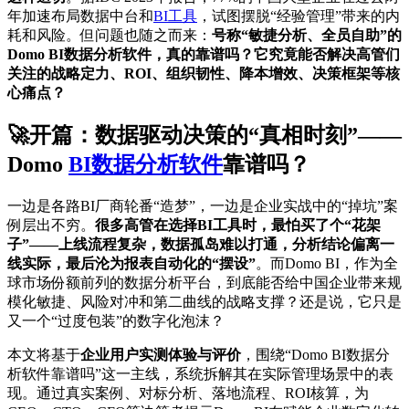
年加速布局数据中台和
BI工具
，试图摆脱“经验管理”带来的内
耗和风险。但问题也随之而来：
号称“敏捷分析、全员自助”的
Domo BI数据分析软件，真的靠谱吗？它究竟能否解决高管们
关注的战略定力、ROI、组织韧性、降本增效、决策框架等核
心痛点？
🚀开篇：数据驱动决策的“真相时刻”——
Domo
BI数据分析软件
靠谱吗？
一边是各路BI厂商轮番“造梦”，一边是企业实战中的“掉坑”案
例层出不穷。
很多高管在选择BI工具时，最怕买了个“花架
子”——上线流程复杂，数据孤岛难以打通，分析结论偏离一
线实际，最后沦为报表自动化的“摆设”
。而Domo BI，作为全
球市场份额前列的数据分析平台，到底能否给中国企业带来规
模化敏捷、风险对冲和第二曲线的战略支撑？还是说，它只是
又一个“过度包装”的数字化泡沫？
本文将基于
企业用户实测体验与评价
，围绕“Domo BI数据分
析软件靠谱吗”这一主线，系统拆解其在实际管理场景中的表
现。通过真实案例、对标分析、落地流程、ROI核算，为