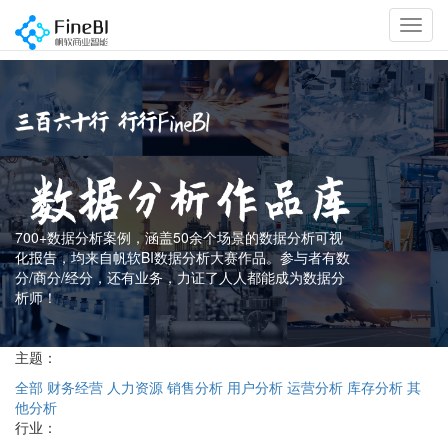
Toggl
Navig
700+数据分析案例，涵盖50余个场景的数据分析可视
化报告，均来自帆软BI数据分析大赛作品。参与者有数
分/商分/经分，还有业务，力证了人人都能成为数据分
析师！
主题：
全部
财务经营
人力资源
销售分析
用户分析
运营分析
库存分析
其
他分析
行业：