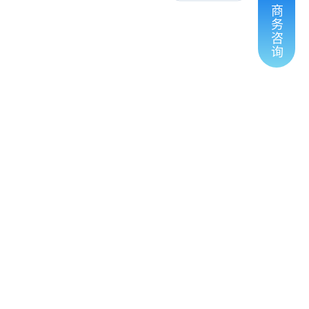
商
务
咨
询