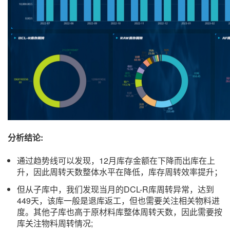
分析结论:
通过趋势线可以发现，12月库存金额在下降而出库在上
升，因此周转天数整体水平在降低，库存周转效率提升；
但从子库中，我们发现当月的DCL-R库周转异常，达到
449天，该库一般是退库返工，但也需要关注相关物料进
度。其他子库也高于原材料库整体周转天数，因此需要按
库关注物料周转情况;