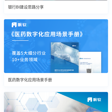
银行BI建设思路分享
医药数字化应用场景手册