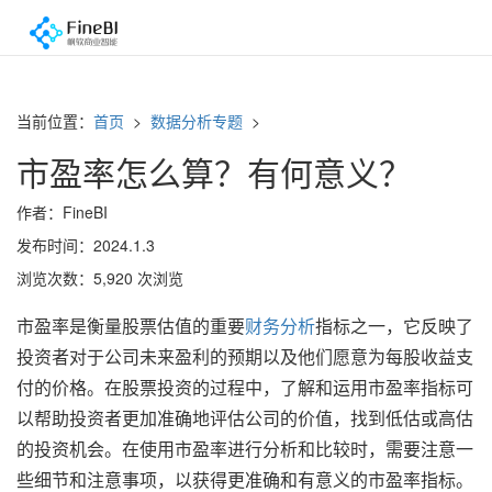
当前位置：
首页
>
数据分析专题
>
市盈率怎么算？有何意义？
作者：FineBI
发布时间：2024.1.3
浏览次数：5,920 次浏览
市盈率是衡量股票估值的重要
财务分析
指标之一，它反映了
投资者对于公司未来盈利的预期以及他们愿意为每股收益支
付的价格。在股票投资的过程中，了解和运用市盈率指标可
以帮助投资者更加准确地评估公司的价值，找到低估或高估
的投资机会。在使用市盈率进行分析和比较时，需要注意一
些细节和注意事项，以获得更准确和有意义的市盈率指标。