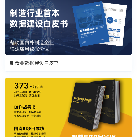
制造业数据建设白皮书