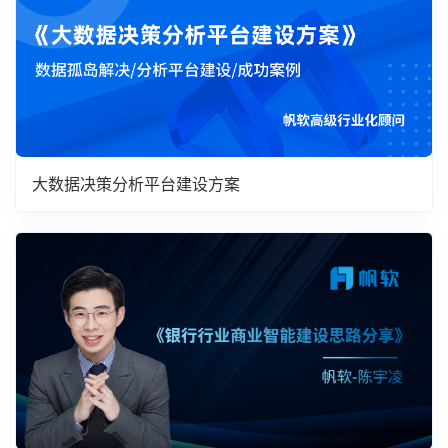
大数据决策分析平台建设方案