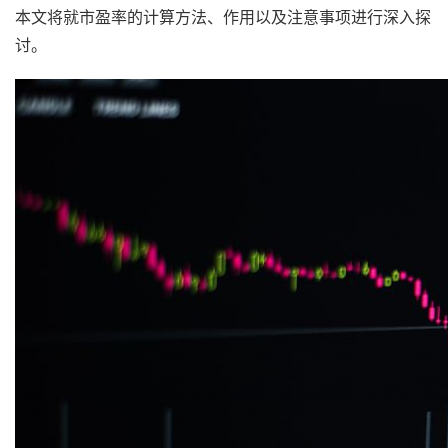
本文将就市盈率的计算方法、作用以及注意事项进行深入探
讨。