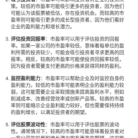
策。较低的市盈率可能吸引更多的投资者，因为他们
可能认为该股票被低估，存在投资机会。而较高的市
盈率则可能吸引更多的成长型投资者，因为他们看好
企业的盈利能力和增长潜力。
评估投资回报率
：市盈率可以用于评估投资的回报
率。如果一家公司的市盈率较低，意味着每单位的盈
利所需的投资较少，可能会吸引投资者寻求更高的回
报率。相反，较高的市盈率可能使投资回报率较低，
因为投资者需要支付更高的价格来获得同样的盈利。
监控盈利能力
：市盈率可以帮助企业及时监控自身的
盈利能力。较低的市盈率可能表明企业的盈利能力较
弱，这可能需要企业采取措施来提高盈利水平，例如
削减成本、改善经营效率或创新产品等。较高的市盈
率则可能暗示企业盈利能力较好，但也需要保持持续
的盈利增长，以满足投资者的期望。
评估股票波动性
：市盈率可以用于评估股票的波动
性。通常情况下，较高的市盈率可能意味着投资者对
一家公司的前景和增长潜力抱有更高的期望，这可能