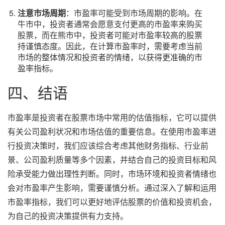
注意市场周期
：市盈率可能受到市场周期的影响。在
牛市中，投资者通常会愿意支付更高的市盈率来购买
股票，而在熊市中，投资者可能对市盈率较高的股票
持谨慎态度。因此，在计算市盈率时，需要考虑当前
市场的整体情况和投资者的情绪，以获得更准确的市
盈率指标。
四、结语
市盈率是投资者在股票市场中常用的估值指标，它可以提供
有关公司盈利状况和市场估值的重要信息。在使用市盈率进
行投资决策时，我们应该综合考虑其他财务指标、行业前
景、公司盈利质量等多个因素，并结合自己的投资目标和风
险承受能力做出理性判断。同时，市场环境和投资者情绪也
会对市盈率产生影响，需要谨慎分析。通过深入了解和运用
市盈率指标，我们可以更好地评估股票的价值和投资机会，
为自己的投资决策提供有力支持。