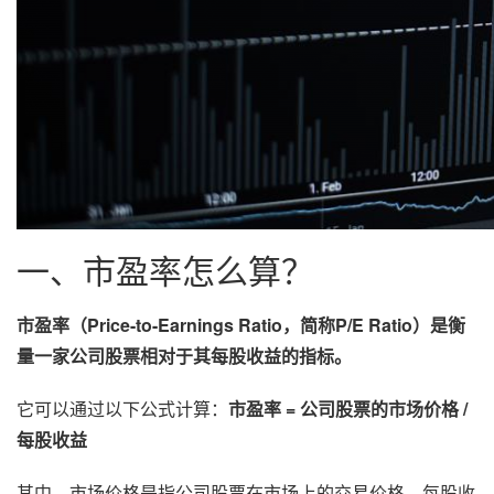
一、市盈率怎么算？
市盈率（Price-to-Earnings Ratio，简称P/E Ratio）是衡
量一家公司股票相对于其每股收益的指标。
它可以通过以下公式计算：
市盈率 = 公司股票的市场价格 /
每股收益
其中，市场价格是指公司股票在市场上的交易价格，每股收