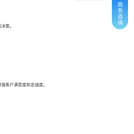
商
务
咨
询
的决策。
增强客户满意度和忠诚度。