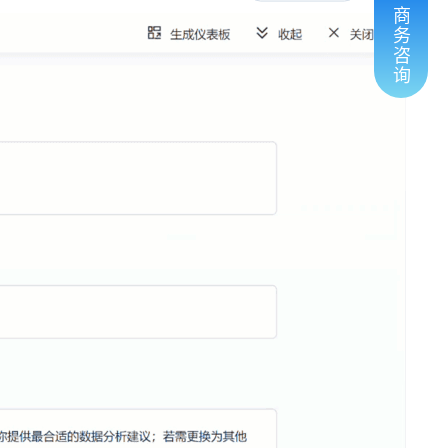
商
务
咨
询