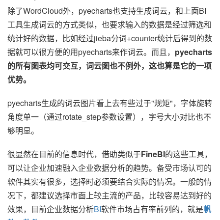
除了WordCloud外，pyecharts也支持生成词云，和上面BI
工具生成词云的方式类似，也要求输入的数据是经过筛选和
统计好的数据，比如经过jieba分词+counter统计后得到的数
据就可以很方便的用pyecharts来作词云。而且，
pyecharts
的所有图表均可交互，词云图也不例外，这也算是它的一项
优势。
pyecharts生成的词云图片看上去有些过于"规矩"，字体旋转
角度单一（通过rotate_step参数设置），字号大小对比也不
够明显。
很显然在目前的信息时代，借助类似于
FineBI
的这些工具，
可以让企业加速融入企业
数据分析
的趋势。备受市场认可的
软件其实有很多，选择时必须要结合实际的情况。一般的情
况下，都建议选择市面上较主流的产品，比较容易达到好的
效果，目前企业数据分析
BI
软件市场占有率前列的，就是
帆