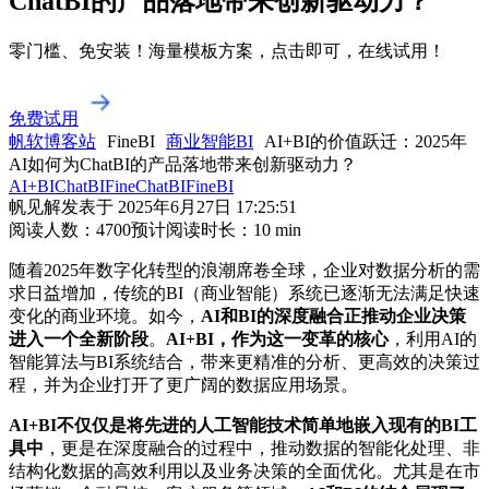
ChatBI的产品落地带来创新驱动力？
零门槛、免安装！海量模板方案，点击即可，在线试用！
免费试用
帆软博客站
FineBI
商业智能BI
AI+BI的价值跃迁：2025年
AI如何为ChatBI的产品落地带来创新驱动力？
AI+BI
ChatBI
FineChatBI
FineBI
帆见解
发表于
2025年6月27日 17:25:51
阅读人数：
4700
预计阅读时长：
10
min
随着2025年数字化转型的浪潮席卷全球，企业对数据分析的需
求日益增加，传统的BI（商业智能）系统已逐渐无法满足快速
变化的商业环境。如今，
AI和BI的深度融合正推动企业决策
进入一个全新阶段
。
AI+BI，作为这一变革的核心
，利用AI的
智能算法与BI系统结合，带来更精准的分析、更高效的决策过
程，并为企业打开了更广阔的数据应用场景。
AI+BI不仅仅是将先进的人工智能技术简单地嵌入现有的BI工
具中
，更是在深度融合的过程中，推动数据的智能化处理、非
结构化数据的高效利用以及业务决策的全面优化。尤其是在市