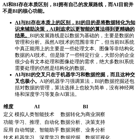
AI和BI存在本质区别，BI拥有自己的发展路线，而AI目前并
不是BI的核心功能。
AI与BI存在本质上的区别，BI的目的是将数据转化为知
识来辅助决策，AI则追求以更智能的算法得到更精确的
结果。
BI的发展路线是以数据为基础的，主要是数据的
管理和分析。虽然AI技术的范围非常广，但当前BI系统
中真正能用上的主要是一些处理文本、图像等非结构化
数据的AI技术。但是除了一些特定行业，大部分的企业
很少会有文本处理和图像处理的需求，绝大多数BI系统
需要处理的仍然是结构化的数据。
AI与BI的交叉只在于机器学习和数据挖掘，而且这种交
叉也极小。
AI的机器学习强调算法，BI的数据挖掘还包
括对数据的管理，算法选择上也较为简单，没有神经网
络和深度学习等复杂AI算法。
维度
AI
BI
定义
模拟人类智能技术
数据转化为商业洞察
功能
学习、推理、自动化
数据分析、决策支持
应用
自动驾驶、智能助手
数据洞察、业务分析
技术
机器学习、深度学习
数据挖掘、数据可视化