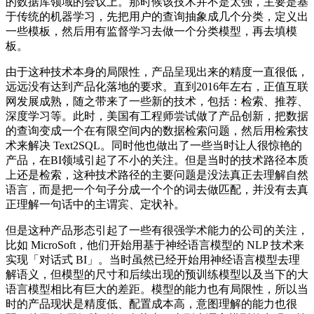
的数据库领域的会议上。那时候该技术并不是太强，主要是基
于传统的机器学习，先把用户的查询抽象成几个分类，定义出
一些模板，然后用有监督学习去做一个分类模型，再去填模
板。
由于这种技术本身的局限性，产品呈现出来的精度一直很低，
远远没有达到产品化落地的要求。直到2016年左右，正值互联
网发展成熟，随之带来了一些新的技术，包括：检索、推荐、
深度学习等。此时，美国有工程师尝试做了产品创新，把数据
的查询变成一个在有限空间内的数据检索问题，然后用检索技
术来解决 Text2SQL。同时他也做出了一些当时让人很惊艳的
产品，在BI领域引起了不小的关注。但是当时的技术路径本质
上还是检索，这种技术路径的主要问题是没法真正去理解自然
语言，而是把一个句子分成一个个的词去做匹配，并没有去真
正理解一句话中的主谓宾、定状补。
但是这种产品形态引起了一些有很强学术能力的公司的关注，
比如 MicroSoft，他们开始用基于神经语言模型的 NLP 技术来
实现「对话式 BI」。当时虽然已经开始用神经语言模型去理
解语义，但模型的尺寸和后续出现的预训练模型以及当下的大
语言模型相比有巨大的差距。模型的能力也有局限性，所以当
时的产品现状是精度低、配置成本高，意图理解的能力也很