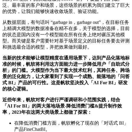
泛、最丰富的客户和场景，这些场景的积累为我们建立了巨大
的优势，让我们能够快速收敛场景、验证功能。
从数据层面，有句话叫 “garbage in，garbage out”，在目标任务
上精调大模型的数据准备在精不在多，关于模型的选择，目前
的状态是国内没有一个模型能在所有任务上绝对碾压其他模
型。而关键是客户需要针对基于场景定义的目标任务要去评测
和挑选最合适的模型，并把效果做到最好。
当新的技术能够让模型精度在通用场景下，达到产品化落地标
准的时候，帆软将利用这方面能力进一步降低用户「自助式分
析」的门槛。大模型作为当下最大技术红利，其跨任务、跨场
景的泛化能力，让大家看到了实现一个成熟、能落地的「问答
式 BI」产品的可行性。这是帆软坚决投入「AI For BI」研发
的核心逻辑。
近些年来，帆软对客户进行严谨调研和小范围实践，结合
「AI For BI」的两大落地场景-降低消费门槛&提升制作效
率，2023年在这两大类场景上都做了探索：
在降低消费门槛方面，帆软孵化了现在的「对话式 BI」
产品FineChatBI。