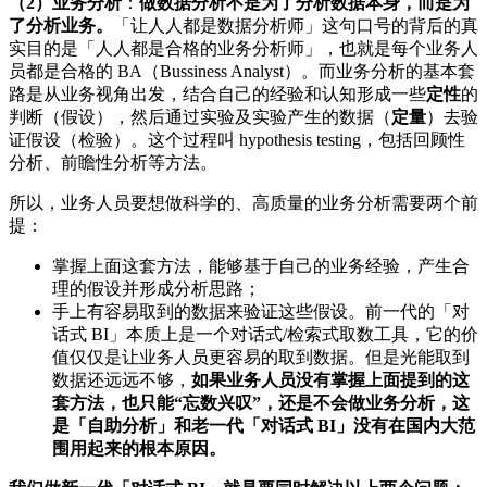
（2）业务分析
：
做数据分析不是为了分析数据本身，而是为
了分析业务。
「让人人都是数据分析师」这句口号的背后的真
实目的是「人人都是合格的业务分析师」，也就是每个业务人
员都是合格的 BA（Bussiness Analyst）。而业务分析的基本套
路是从业务视角出发，结合自己的经验和认知形成一些
定性
的
判断（假设），然后通过实验及实验产生的数据（
定量
）去验
证假设（检验）。这个过程叫 hypothesis testing，包括回顾性
分析、前瞻性分析等方法。
所以，业务人员要想做科学的、高质量的业务分析需要两个前
提：
掌握上面这套方法，能够基于自己的业务经验，产生合
理的假设并形成分析思路；
手上有容易取到的数据来验证这些假设。前一代的「对
话式 BI」本质上是一个对话式/检索式取数工具，它的价
值仅仅是让业务人员更容易的取到数据。但是光能取到
数据还远远不够，
如果业务人员没有掌握上面提到的这
套方法，也只能“忘数兴叹”，还是不会做业务分析，这
是「自助分析」和老一代「对话式 BI」没有在国内大范
围用起来的根本原因。