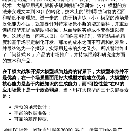
技术上大都采用规则解析或规则解析+预训练（小）模型的方
法来实现文本到 SQL 的转化，技术上的限制导致问答的召回
和精度不够理想。进一步的，由于预训练（小）模型的跨场景
泛化能力不足，就需要针对特定场景不断的增加语料，并重新
训练模型来提高精度和召回，从而导致实施成本变得难以接
受。这就导致「问答式 BI」会面临意图识别、查询结果的精
度和基于场景定制化开发、部署的成本之间不可调和的矛盾，
并最终沦为一个摆设，实际用起来的少之又少。所以暂时终止
了「问答式 BI」产品的市场推广，并持续跟踪和研究这方面
的技术和产品。
在千模大战和开源大模型成为趋势的背景下，大模型本身并不
是优势，在一个场景里面用好大模型才能建立优势。大模型的
核心能力是基于内嵌知识的生成能力，而“可控性差”在BI的
应用场景下是一个致命弱点。
当下用好大模型的三个关键要素
是：
清晰的场景设计；
丰富的数据准备；
可靠的基座模型。
回到 BI 场景，帆软通过服务36000+客户，覆盖了国内最广