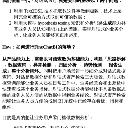
我们做新一代「对话式 BI」就是要同时解决以上两个问题：
利用 Text2DSL 技术把取数这件事做到极致，技术上采
用完全
可控
的方式取到
可信
的数据；
利用大模型 hypothesis testing 知识和分析思路
生成
能力补
齐业务人员认知和能力上的差距。实现对话式的业务分
析，让业务人员能够真正用起来。
How：如何进行FineChatBI的落地？
从产品能力上，需要以可信查数为基础能力，构建「思路拆解
→ 数据查询 → 异常检测 → 归因分析 → 趋势预测 → 报告生
成」整个分析闭环。
同时把用户场景进一步细分成对话式数据
查询、对话是数据分析和对话式资产检索三大场景。对话式数
据查询能够让业务人员在日常工作中、业务经营会和出差途中
快速查找某个业务指标。对话式数据分析能够让不具备数据思
维的业务人员方便的从数据中得到业务结论。对话式资产检索
能够让业务人员方便的找到 BI 系统中已经存在看板、指标和
组件。
目的是真的想让业务用户零门槛做数据分析：