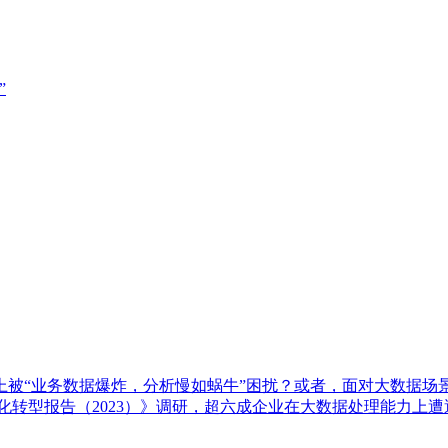
”
议上被“业务数据爆炸，分析慢如蜗牛”困扰？或者，面对大数据场
字化转型报告（2023）》调研，超六成企业在大数据处理能力上遭