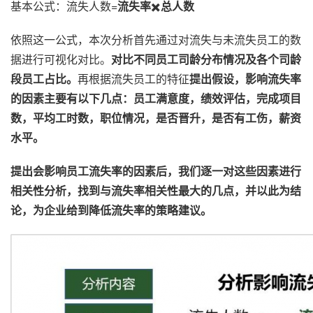
基本公式：流失人数=
流失率
✖️
总人数
依照这一公式，本次分析首先通过对流失与未流失员工的数
据进行可视化对比。
对比不同员工司龄分布情况及各个司龄
段员工占比。
再根据流失员工的特征
提出假设，影响流失率
的因素主要有以下几点：
员工满意度，绩效评估，完成项目
数，平均工时数，职位情况，是否晋升，是否有工伤，薪资
水平
。
提
出
会影响
员工流失率
的
因素后，
我们
逐一
对
这些
因素
进行
相关性
分析，
找到
与
流失率
相关性最大
的
几点，
并
以此
为
结
论
，
为
企业
给到
降低
流失率
的
策略
建议
。