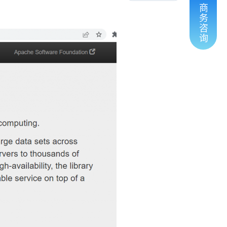
商
务
咨
询