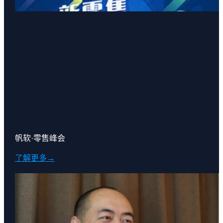
帆软·零售峰会
了解更多→