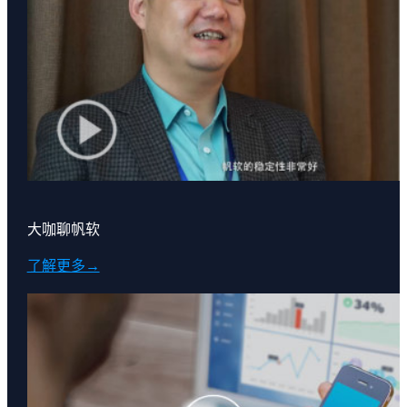
大咖聊帆软
了解更多→