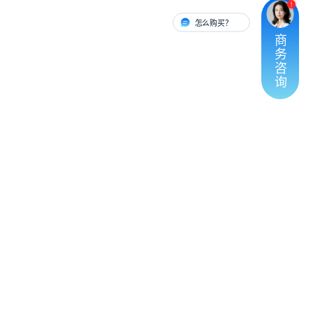
怎么购买？
有人对接
商
务
咨
询