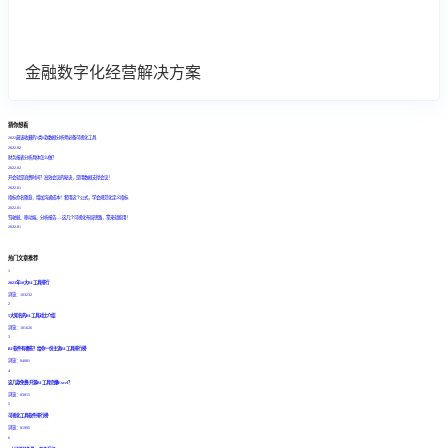
金融数字化经营解决方案
猜你想看
2022最该收藏的3类8款数据分析师必备可视化工具
2022.02
财务报表分析具体怎么做？
2022.02
开会就是浪费时间？高效会议的秘诀，是用数据支撑会议！
2022.01
指标命名随意，增加沟通成本！套用这个公式，学会规范化定义指标
2022.01
驾驶舱、移动端、分析报告......这几个可视化布局思路，拿来就能用！
2022.01
热门文章推荐
1
2023年10大BI工具排行
浏览：103232
2
5大知名的BI工具对比介绍
浏览：101626
3
BI软件有哪些？给你一份主流BI工具排行榜
浏览：84081
4
这几款免费/开源BI工具完爆Excel？
浏览：83815
5
可视化工具软件排行榜
浏览：81995
6