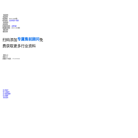
电话咨询
电话咨询
电话热线：
400-811-8890转1
商务咨询：
点击申请专人服务
技术咨询
技术咨询
在线技术咨询：
立即沟通
紧急服务热线：
400-811-8890转2
微信咨询
微信咨询
专属售前顾问
扫码添加
免
费获取更多行业资料
投诉入口
投诉入口
总裁办24H投诉：
173-127-81526
怎么购买？
有人对接吗？
怎么联系销售？
怎么收费？
商务咨询