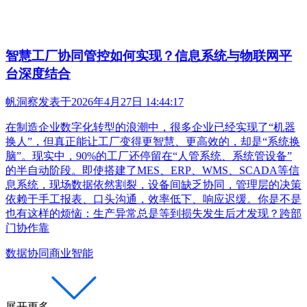
智慧工厂协同管控如何实现？信息系统与物联网平
台深度结合
帆洞察
发表于
2026年4月27日 14:44:17
在制造企业数字化转型的浪潮中，很多企业已经实现了“机器
换人”，但真正能让工厂变得更智慧、更高效的，却是“系统换
脑”。现实中，90%的工厂还停留在“人管系统、系统管设备”
的半自动阶段。即使搭建了MES、ERP、WMS、SCADA等信
息系统，现场数据依然割裂，设备间缺乏协同，管理层的决策
依赖于手工报表、口头沟通，效率低下、响应迟缓。你是不是
也有这样的烦恼：生产异常总是等到损失发生后才发现？跨部
门协作靠
数据协同
商业智能
展开更多