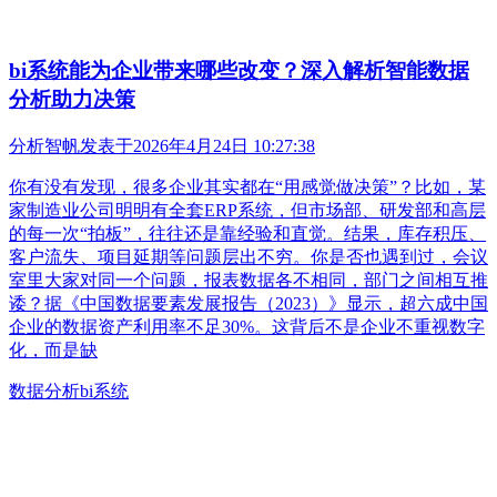
bi系统能为企业带来哪些改变？深入解析智能数据
分析助力决策
分析智帆
发表于
2026年4月24日 10:27:38
你有没有发现，很多企业其实都在“用感觉做决策”？比如，某
家制造业公司明明有全套ERP系统，但市场部、研发部和高层
的每一次“拍板”，往往还是靠经验和直觉。结果，库存积压、
客户流失、项目延期等问题层出不穷。你是否也遇到过，会议
室里大家对同一个问题，报表数据各不相同，部门之间相互推
诿？据《中国数据要素发展报告（2023）》显示，超六成中国
企业的数据资产利用率不足30%。这背后不是企业不重视数字
化，而是缺
数据分析
bi系统