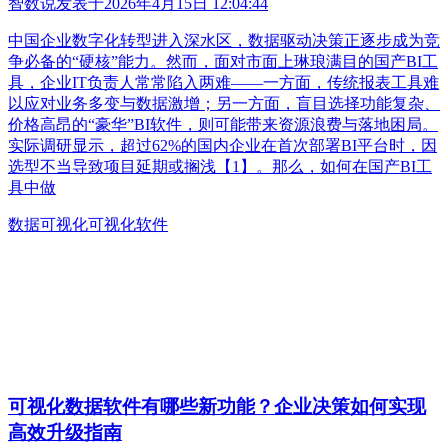
智数说
发表于
2026年4月15日 12:04:44
中国企业数字化转型进入深水区，数据驱动决策正逐步成为竞
争必备的“硬核”能力。然而，面对市面上琳琅满目的国产BI工
具，企业IT负责人常常陷入两难——一方面，传统报表工具难
以应对业务多变与数据激增；另一方面，盲目选择功能复杂、
价格高昂的“豪华”BI软件，则可能带来资源浪费与落地困局。
实际调研显示，超过62%的国内企业在首次部署BI平台时，因
选型不当导致项目延期或搁浅【1】。那么，如何在国产BI工
具中做
数据可视化
可视化软件
可视化数据软件有哪些新功能？企业决策如何实现
高效升级指南