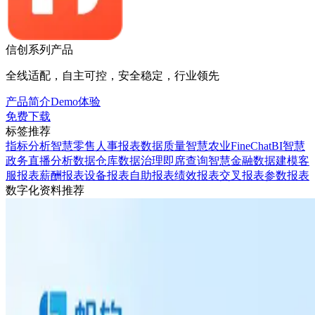
信创系列产品
全线适配，自主可控，安全稳定，行业领先
产品简介
Demo体验
免费下载
标签推荐
指标分析
智慧零售
人事报表
数据质量
智慧农业
FineChatBI
智慧
政务
直播分析
数据仓库
数据治理
即席查询
智慧金融
数据建模
客
服报表
薪酬报表
设备报表
自助报表
绩效报表
交叉报表
参数报表
数字化资料推荐