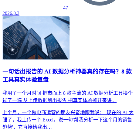
47
2026.8.3
一句话出报告的 AI 数据分析神器真的存在吗？8 款
工具真实体验复盘
我用了一个月时间
把市面上 8 款主流的 AI 数据分析工具挨个
试了一遍
从上传数据到出报告
把真实体验摊开来讲。
上个月，一个做电商运营的朋友兴奋地跟我说："现在的 AI 太
强了，我上传一个 Excel，说一句'帮我分析一下这个月的销售
趋势'，它直接给我出…