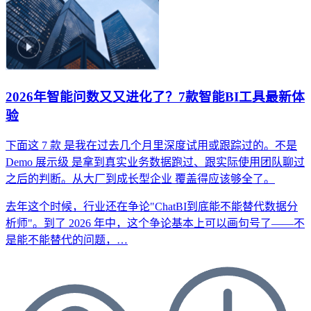
2026年智能问数又又进化了？7款智能BI工具最新体
验
下面这 7 款
是我在过去几个月里深度试用或跟踪过的。不是
Demo 展示级
是拿到真实业务数据跑过、跟实际使用团队聊过
之后的判断。从大厂到成长型企业
覆盖得应该够全了。
去年这个时候，行业还在争论"ChatBI到底能不能替代数据分
析师"。到了 2026 年中，这个争论基本上可以画句号了——不
是能不能替代的问题，…