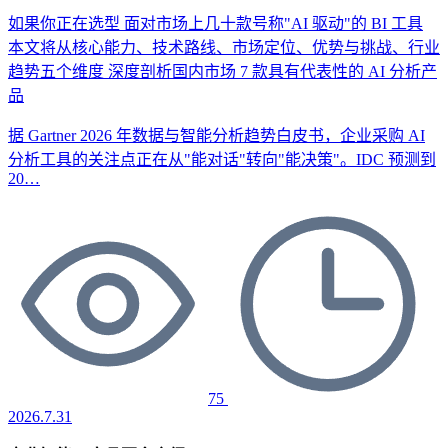
如果你正在选型
面对市场上几十款号称"AI 驱动"的 BI 工具
本文将从核心能力、技术路线、市场定位、优势与挑战、行业
趋势五个维度
深度剖析国内市场 7 款具有代表性的 AI 分析产
品
据 Gartner 2026 年数据与智能分析趋势白皮书，企业采购 AI
分析工具的关注点正在从"能对话"转向"能决策"。IDC 预测到
20…
75
2026.7.31