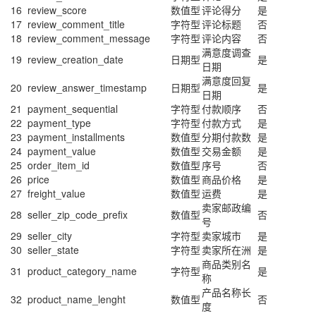
16
review_score
数值型
评论得分
是
17
review_comment_title
字符型
评论标题
否
18
review_comment_message
字符型
评论内容
否
满意度调查
19
review_creation_date
日期型
是
日期
满意度回复
20
review_answer_timestamp
日期型
是
日期
21
payment_sequential
字符型
付款顺序
否
22
payment_type
字符型
付款方式
是
23
payment_installments
数值型
分期付款数
是
24
payment_value
数值型
交易金额
是
25
order_item_id
数值型
序号
否
26
price
数值型
商品价格
是
27
freight_value
数值型
运费
是
卖家邮政编
28
seller_zip_code_prefix
数值型
否
号
29
seller_city
字符型
卖家城市
是
30
seller_state
字符型
卖家所在洲
是
商品类别名
31
product_category_name
字符型
是
称
产品名称长
32
product_name_lenght
数值型
否
度