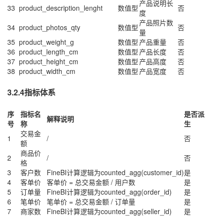
产品说明长
33
product_description_lenght
数值型
否
度
产品照片数
34
product_photos_qty
数值型
否
量
35
product_weight_g
数值型
产品重量
否
36
product_length_cm
数值型
产品长度
否
37
product_height_cm
数值型
产品高度
否
38
product_width_cm
数值型
产品宽度
否
3.2.4指标体系
序
指标名
是否派
解释说明
号
称
生
交易金
1
/
否
额
商品价
2
/
否
格
3
客户数
FineBI计算逻辑为counted_agg(customer_id)
是
4
客单价
客单价 = 总交易金额 / 用户数
是
5
订单量
FineBI计算逻辑为counted_agg(order_id)
是
6
笔单价
笔单价 = 总交易金额 / 订单量
是
7
商家数
FineBI计算逻辑为counted_agg(seller_id)
是