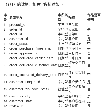
（8月）的数据，相关字段描述如下：
序
字段类
作品是否
原始字段
描述
号
型
使用
1
product_id
字符型
产品ID
是
2
seller_id
字符型
卖家ID
是
3
order_id
字符型
订单ID
是
4
customer_id
字符型
客户ID
是
5
order_status
字符型
订单状态
否
6
order_purchase_timestamp
日期型
下单时间
是
7
order_approved_at
日期型
审批时间
否
8
order_delivered_carrier_date
日期型
过账日期
否
订单交货日
9
order_delivered_customer_date
日期型
否
期
预计交货日
10
order_estimated_delivery_date
日期型
否
期
11
customer_unique_id
字符型
客户标识ID
是
客户邮政编
12
customer_zip_code_prefix
数值型
否
号
13
customer_city
字符型
客户城市
是
14
customer_state
字符型
客户所在洲
是
15
review_id
字符型
评论ID
是