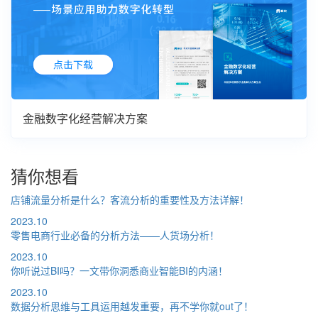
金融数字化经营解决方案
猜你想看
店铺流量分析是什么？客流分析的重要性及方法详解！
2023.10
零售电商行业必备的分析方法——人货场分析！
2023.10
你听说过BI吗？一文带你洞悉商业智能BI的内涵！
2023.10
数据分析思维与工具运用越发重要，再不学你就out了！