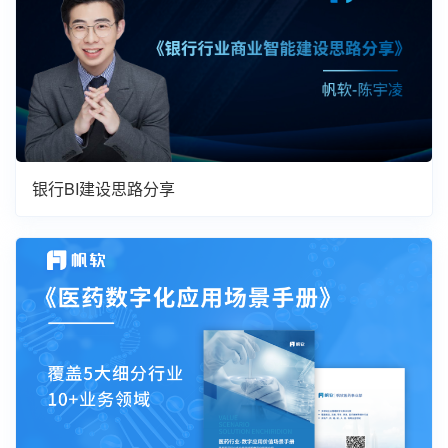
银行BI建设思路分享