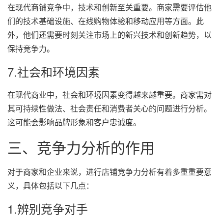
在现代商铺竞争中，技术和创新至关重要。商家需要评估他
们的技术基础设施、在线购物体验和移动应用等方面。此
外，他们还需要时刻关注市场上的新兴技术和创新趋势，以
保持竞争力。
7.社会和环境因素
在现代商业中，社会和环境因素变得越来越重要。商家需对
其可持续性做法、社会责任和消费者关心的问题进行分析。
这可能会影响品牌形象和客户忠诚度。
三、竞争力分析的作用
对于商家和企业来说，进行店铺竞争力分析有着多重重要意
义，具体包括以下几点：
1.辨别竞争对手