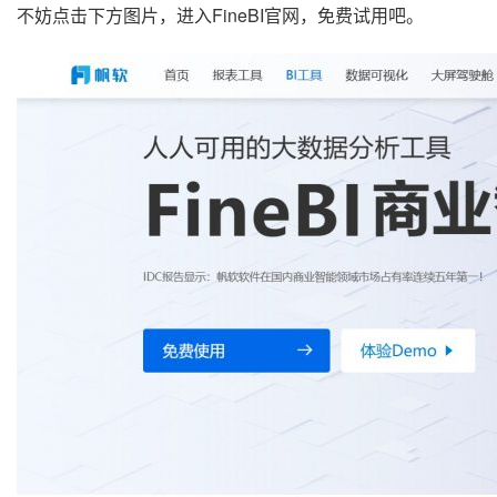
不妨点击下方图片，进入FineBI官网，免费试用吧。