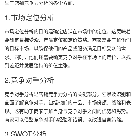
举了店铺竞争力分析的各个方面：
1.市场定位分析
市场定位分析的目的是确定店铺在市场中的定位。这意味着
要确定
目标受众、产品定位和定价策略
。商家需要了解他们
的目标市场，以确保他们的产品或服务满足目标受众的需
求。同时，他们还需要确定竞争对手在市场上的定位，以找
到差距并发展独特的价值主张。
2.竞争对手分析
竞争对手分析是店铺竞争力分析的关键部分。它涉及识别和
全面了解竞争对手，包括他们的产品、市场份额、战略和表
现。这有助于商家了解自身与竞争对手之间的优势和劣势。
商家可以借鉴竞争对手的经验和错误，以改进自身策略。
3.SWOT分析