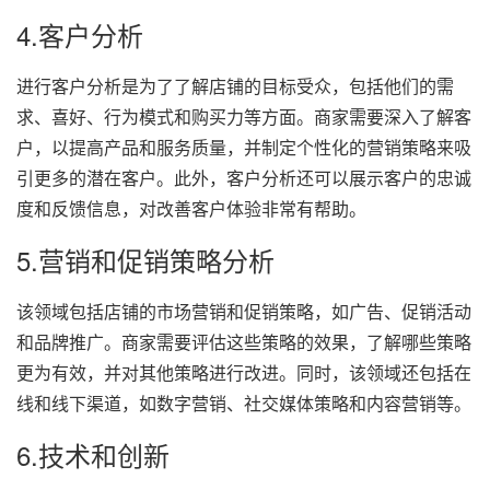
4.客户分析
进行客户分析是为了了解店铺的目标受众，包括他们的需
求、喜好、行为模式和购买力等方面。商家需要深入了解客
户，以提高产品和服务质量，并制定个性化的营销策略来吸
引更多的潜在客户。此外，客户分析还可以展示客户的忠诚
度和反馈信息，对改善客户体验非常有帮助。
5.营销和促销策略分析
该领域包括店铺的市场营销和促销策略，如广告、促销活动
和品牌推广。商家需要评估这些策略的效果，了解哪些策略
更为有效，并对其他策略进行改进。同时，该领域还包括在
线和线下渠道，如数字营销、社交媒体策略和内容营销等。
6.技术和创新