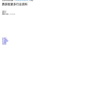
费获取更多行业资料
投诉入口
投诉入口
总裁办24H投诉：
173-127-81526
怎么购买？
有人对接吗？
怎么联系销售？
怎么收费？
商务咨询