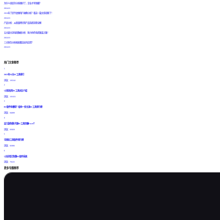
为什么说库存分析做好了，企业才有钱赚？
2024.01
2024年了还不会做用户画像分析？看这一篇文章就够了！
2024.01
产品分析：从质量把控到产品选择流程全解
2024.01
五大最主流电商数据分析：助力你的电商致富之路！
2024.01
三大财务分析报表都应如何应用？
2024.01
热门文章推荐
1
2023年10大BI工具排行
浏览：103241
2
5大知名的BI工具对比介绍
浏览：101631
3
BI软件有哪些？给你一份主流BI工具排行榜
浏览：84089
4
这几款免费/开源BI工具完爆Excel？
浏览：83820
5
可视化工具软件排行榜
浏览：82006
6
5大好用又免费BI软件系统
浏览：78325
更多专题推荐