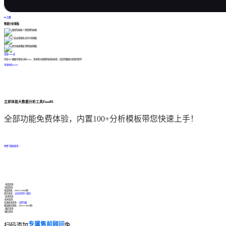
BI工具
数据分析模板
查看Demo库
内含200+数据可视化分析Demo，各场景分析模型和指标体系，给您的数据分析提供参考
申请体验FineBI
立即体验大数据分析工具FineBI
全部功能免费体验，内置100+分析模板带您快速上手！
免费下载和使用 >
电话咨询
电话咨询
电话热线：
400-811-8890转1
商务咨询：
点击申请专人服务
技术咨询
技术咨询
在线技术咨询：
立即沟通
紧急服务热线：
400-811-8890转2
微信咨询
微信咨询
专属售前顾问
扫码添加
免