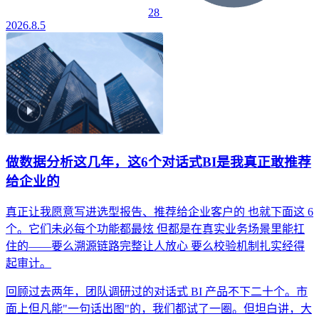
28
2026.8.5
做数据分析这几年，这6个对话式BI是我真正敢推荐
给企业的
真正让我愿意写进选型报告、推荐给企业客户的
也就下面这 6
个。它们未必每个功能都最炫
但都是在真实业务场景里能扛
住的——要么溯源链路完整让人放心
要么校验机制扎实经得
起审计。
回顾过去两年，团队调研过的对话式 BI 产品不下二十个。市
面上但凡能"一句话出图"的，我们都试了一圈。但坦白讲，大