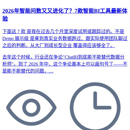
2026年智能问数又又进化了？7款智能BI工具最新体
验
下面这 7 款
是我在过去几个月里深度试用或跟踪过的。不是
Demo 展示级
是拿到真实业务数据跑过、跟实际使用团队聊过
之后的判断。从大厂到成长型企业
覆盖得应该够全了。
去年这个时候，行业还在争论"ChatBI到底能不能替代数据分
析师"。到了 2026 年中，这个争论基本上可以画句号了——不
是能不能替代的问题，…