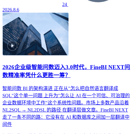
24
2026.8.6
2026企业级智能问数迈入3.0时代，FineBI NEXT问
数精准率凭什么更胜一筹？
智能问数 BI 的架构演进
正在从"怎么把自然语言翻译成
SQL"这个单一问题
上升为"怎么让 AI 在一个可信、可治理的
企业数据环境中工作"这个系统性问题。市场上多数产品沿着
NL2SQL → NL2DSL 的路径
在翻译层做文章。FineBI NEXT
走了一条不同的路：它没有在 AI 和数据库之间加一层翻译中
间件