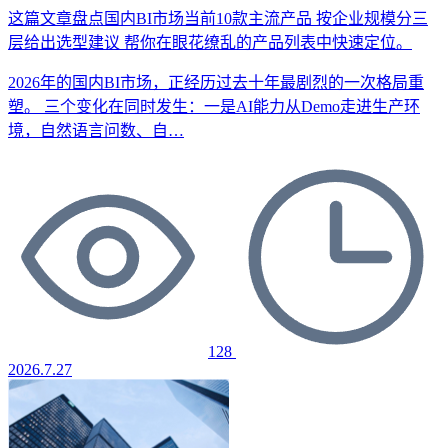
这篇文章盘点国内BI市场当前10款主流产品
按企业规模分三
层给出选型建议
帮你在眼花缭乱的产品列表中快速定位。
2026年的国内BI市场，正经历过去十年最剧烈的一次格局重
塑。 三个变化在同时发生：一是AI能力从Demo走进生产环
境，自然语言问数、自…
128
2026.7.27