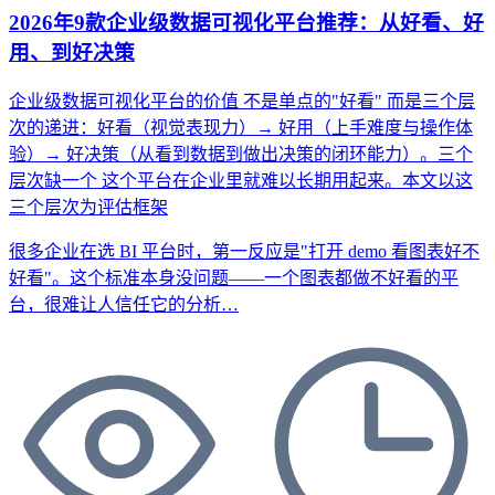
2026年9款企业级数据可视化平台推荐：从好看、好
用、到好决策
企业级数据可视化平台的价值
不是单点的"好看"
而是三个层
次的递进：好看（视觉表现力）→ 好用（上手难度与操作体
验）→ 好决策（从看到数据到做出决策的闭环能力）。三个
层次缺一个
这个平台在企业里就难以长期用起来。本文以这
三个层次为评估框架
很多企业在选 BI 平台时，第一反应是"打开 demo 看图表好不
好看"。这个标准本身没问题——一个图表都做不好看的平
台，很难让人信任它的分析…