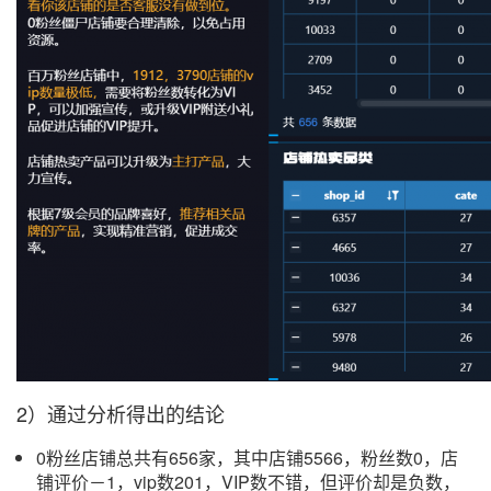
2）通过分析得出的结论
0粉丝店铺总共有656家，其中店铺5566，粉丝数0，店
铺评价－1，vip数201，VIP数不错，但评价却是负数，